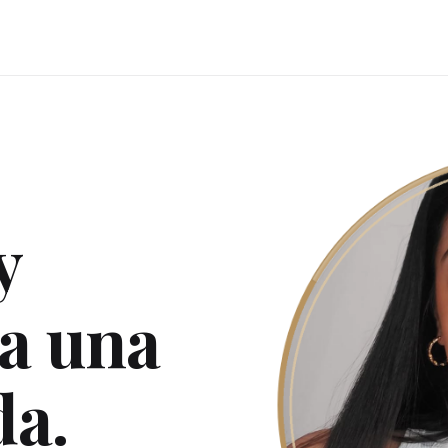
y
ra una
da.