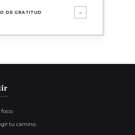
IO DE GRATITUD
→
tir
 foco.
egir tu camino.