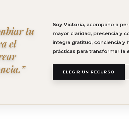
Soy Victoria,
acompaño a pers
ambiar tu
mayor claridad, presencia y c
a el
integra gratitud, conciencia 
prácticas para transformar la e
crear
encia.”
ELEGIR UN RECURSO